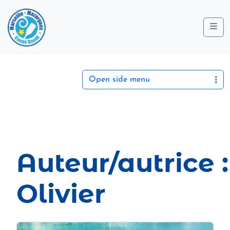
Me
Open side menu
Auteur/autrice :
Olivier