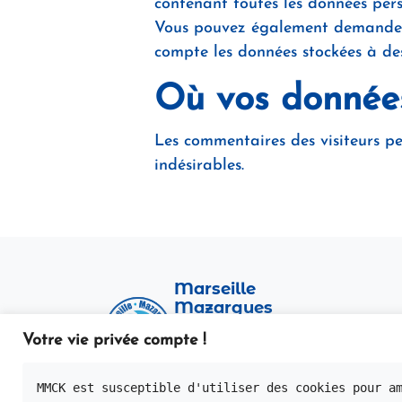
contenant toutes les données pers
Vous pouvez également demander 
compte les données stockées à des 
Où vos donnée
Les commentaires des visiteurs pe
indésirables.
Marseille
Mazargues
Canoë Kayak
Votre vie privée compte !
Préparez-vous à faire des
vagues !
MMCK est susceptible d'utiliser des cookies pour a